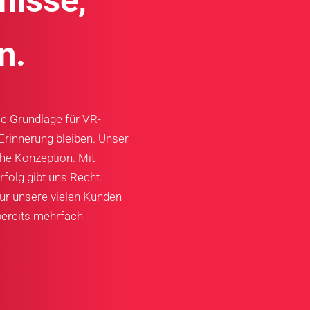
nisse,
n.
e Grundlage für VR-
Erinnerung bleiben. Unser
che Konzeption. Mit
folg gibt uns Recht.
nur unsere vielen Kunden
bereits mehrfach