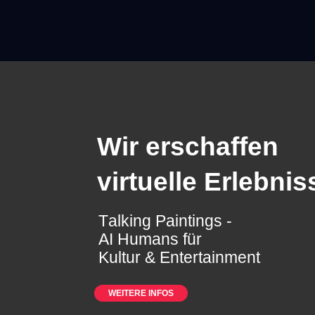
Wir erschaffen
virtuelle Erlebnis
T
a
l
k
i
n
g
P
a
i
n
t
i
n
g
s
-
A
I
H
u
m
a
n
s
f
ü
r
K
u
l
t
u
r
&
E
n
t
e
r
t
a
i
n
m
e
n
t
WEITERE INFOS