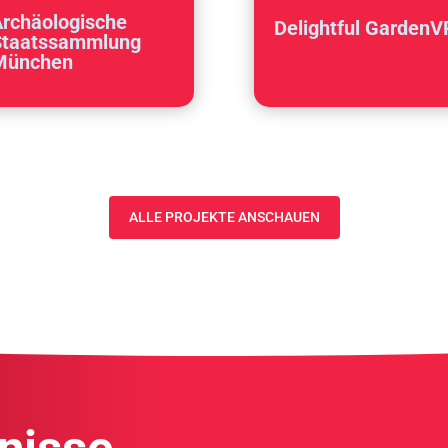
rchäologische
Delightful GardenV
Staatssammlung
München
ALLE PROJEKTE ANSCHAUEN