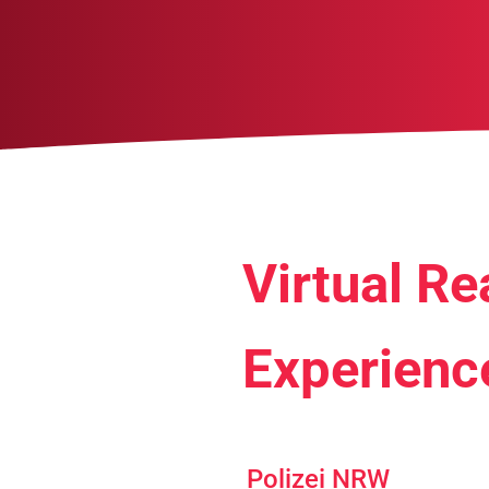
Virtual Re
Experienc
Polizei NRW