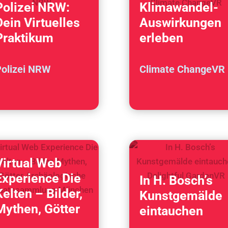
Polizei NRW:
Klimawandel-
Dein Virtuelles
Auswirkungen
Praktikum
erleben
olizei NRW
Climate ChangeVR
Virtual Web
Experience Die
In H. Bosch’s
Kelten – Bilder,
Kunstgemälde
Mythen, Götter
eintauchen