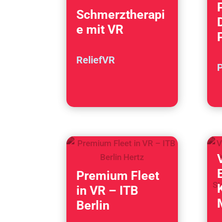
Schmerztherapi
e mit VR
ReliefVR
P
Premium Fleet
in VR – ITB
Berlin