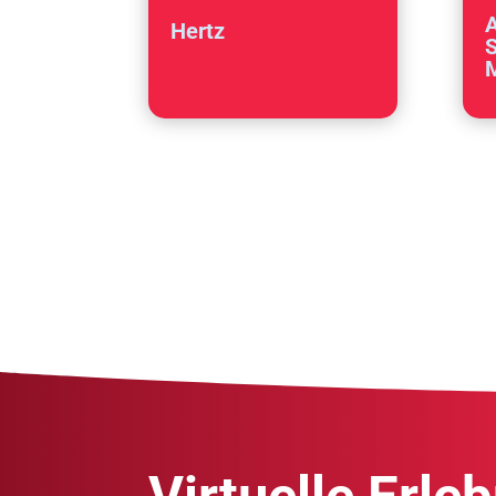
A
Hertz