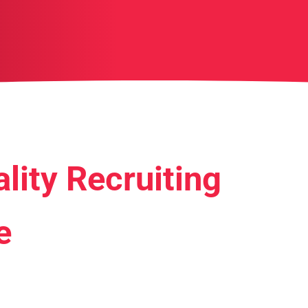
ality Recruiting
e