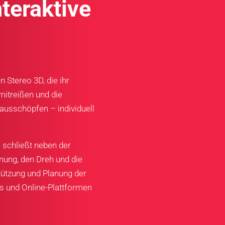
nteraktive
 Stereo 3D, die ihr
mitreißen und die
ausschöpfen – individuell
 schließt neben der
nung, den Dreh und die
tützung und Planung der
s und Online-Plattformen