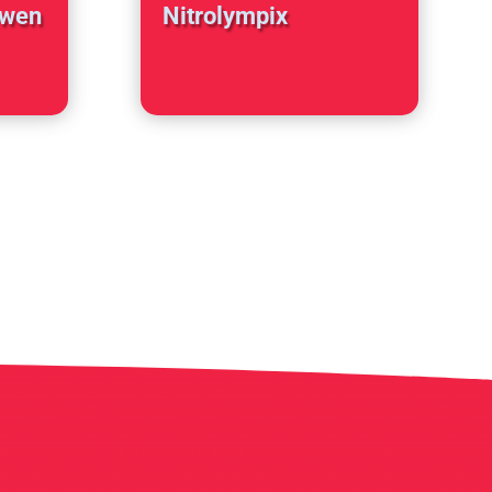
öwen
Nitrolympix