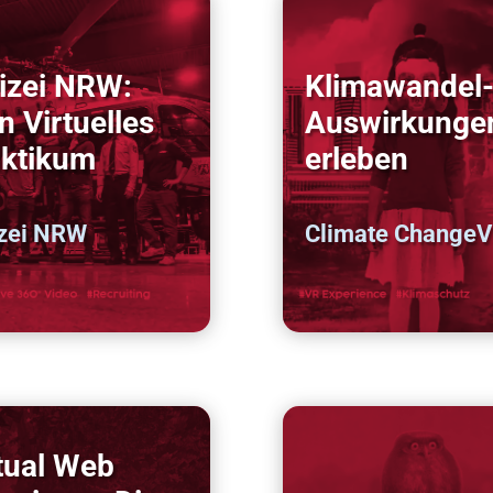
izei NRW:
Klimawandel
n Virtuelles
Auswirkunge
aktikum
erleben
izei NRW
Climate Change
tual Web