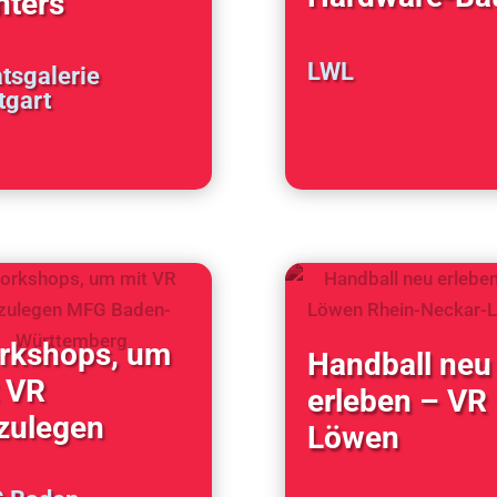
nters
LWL
tsgalerie
tgart
rkshops, um
Handball neu
 VR
erleben – VR
zulegen
Löwen