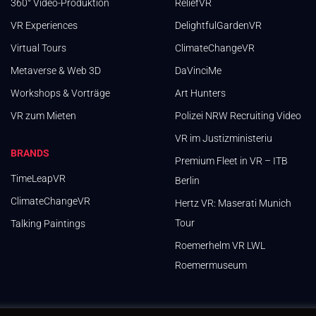
360° Video-Produktion
ReliefVR
VR Experiences
DelightfulGardenVR
Virtual Tours
ClimateChangeVR
Metaverse & Web 3D
DaVinciMe
Workshops & Vorträge
Art Hunters
VR zum Mieten
Polizei NRW Recruiting Video
VR im Justizministeriu
BRANDS
Premium Fleet in VR – ITB
TimeLeapVR
Berlin
ClimateChangeVR
Hertz VR: Maserati Munich
Tour
Talking Paintings
Roemerhelm VR LWL
Roemermuseum