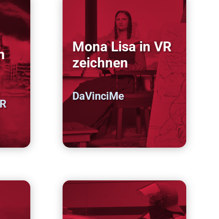
-
Mona Lisa in VR
n
zeichnen
DaVinciMe
VR