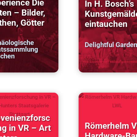
erience Die
In H. Bosch’s
ten – Bilder,
Kunstgemäld
hen, Götter
eintauchen
häologische
Delightful Garde
atssammlung
chen
venienzforsc
Römerhelm 
g in VR – Art
Hardware-Ba