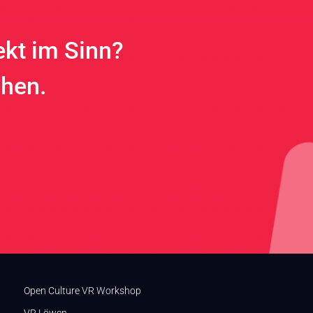
ekt im Sinn?
chen.
Open Culture VR Workshop