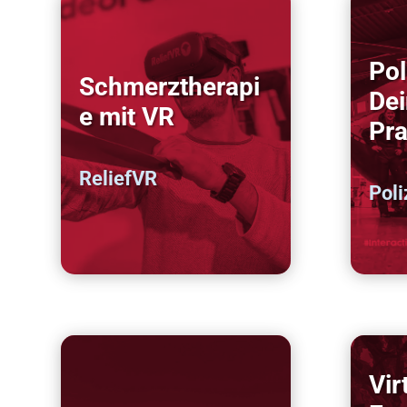
Pol
Schmerztherapi
Dei
e mit VR
Pr
ReliefVR
Pol
Vir