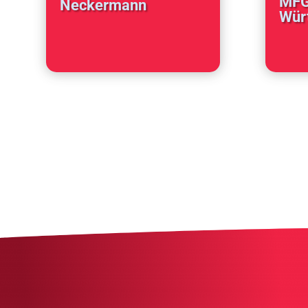
MFG
Neckermann
Wür