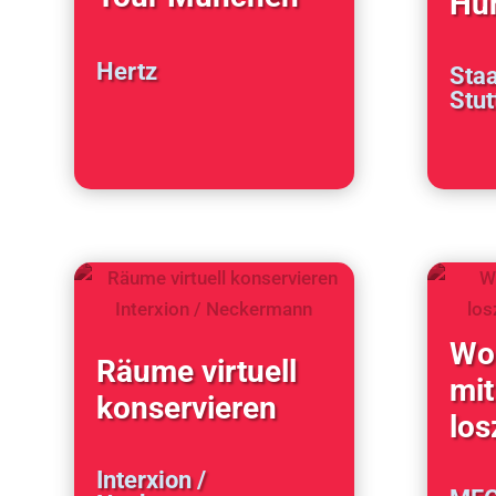
Hu
Hertz
Staa
Stut
Wo
Räume virtuell
mit
konservieren
los
Interxion /