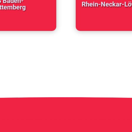
 Baden-
Rhein-Neckar-L
ttemberg