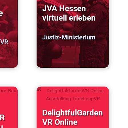
JVA Hessen
e
virtuell erleben
Justiz-Ministerium
nVR
DelightfulGarden
VR
VR Online
u