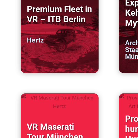
Exp
Premium Fleet in
Kel
VR – ITB Berlin
Myt
Hertz
Arc
Sta
Mün
Pro
VR Maserati
hun
Tour München